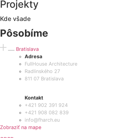
Projekty
Kde všade
Pôsobíme
Bratislava
Adresa
FullHouse Architecture
Radlinského 27
811 07 Bratislava
Kontakt
+421 902 391 924
+421 908 082 839
info@fharch.eu
Zobraziť na mape