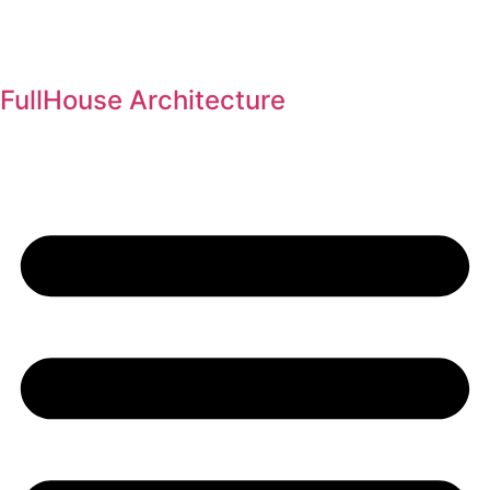
Prejsť
na
obsah
FullHouse Architecture